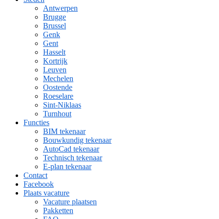
Antwerpen
Brugge
Brussel
Genk
Gent
Hasselt
Kortrijk
Leuven
Mechelen
Oostende
Roeselare
Sint-Niklaas
Turnhout
Functies
BIM tekenaar
Bouwkundig tekenaar
AutoCad tekenaar
Technisch tekenaar
E-plan tekenaar
Contact
Facebook
Plaats vacature
Vacature plaatsen
Pakketten