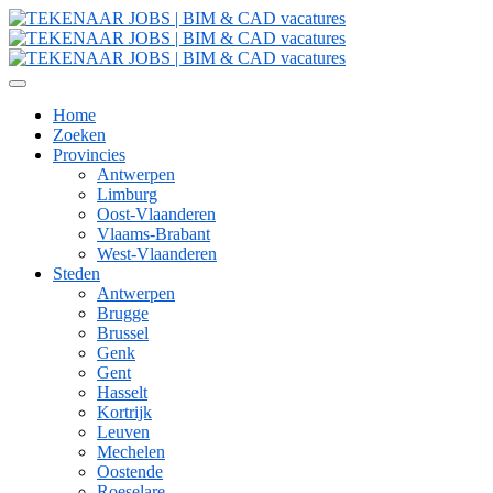
Home
Zoeken
Provincies
Antwerpen
Limburg
Oost-Vlaanderen
Vlaams-Brabant
West-Vlaanderen
Steden
Antwerpen
Brugge
Brussel
Genk
Gent
Hasselt
Kortrijk
Leuven
Mechelen
Oostende
Roeselare